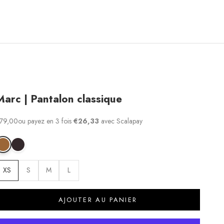
Marc | Pantalon classique
rix de vente
79,00
ou payez en 3 fois
€26,33
avec Scalapay
arc | Pantalon classique
Marc | Pantalon classique
XS
S
M
L
AJOUTER AU PANIER