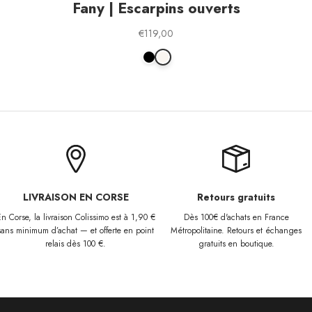
Fany | Escarpins ouverts
Prix de vente
€119,00
Fany | Escarpins ouverts
Fany | Escarpins ouverts
LIVRAISON EN CORSE
Retours gratuits
n Corse, la livraison Colissimo est à 1,90 €
Dès 100€ d'achats en France
sans minimum d’achat — et offerte en point
Métropolitaine. Retours et échanges
relais dès 100 €.
gratuits en boutique.