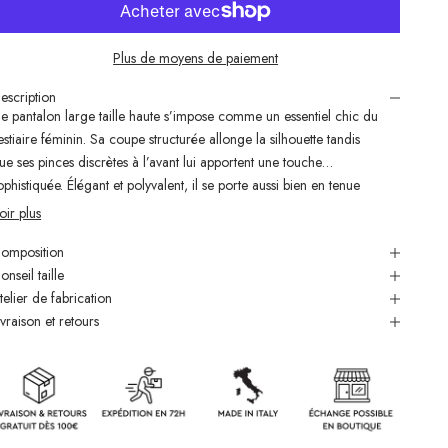
Plus de moyens de paiement
escription
e pantalon large taille haute s’impose comme un essentiel chic du
estiaire féminin. Sa coupe structurée allonge la silhouette tandis
ue ses pinces discrètes à l’avant lui apportent une touche
ophistiquée. Élégant et polyvalent, il se porte aussi bien en tenue
abillée qu’en version décontractée.
oir plus
 porter avec la veste Pauline pour un total-look élégant !
omposition
onseil taille
orrespondance des tailles :
telier de fabrication
S : 34
ivraison et retours
 : 36
 : 38
 : 40
oupe large et taille haute
inces marquées à l’avant