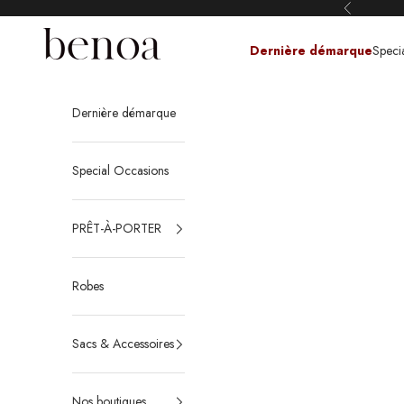
Passer au contenu
Précédent
Dernière démarque
Speci
Benoa Corse
Dernière démarque
Special Occasions
PRÊT-À-PORTER
Robes
Sacs & Accessoires
Nos boutiques