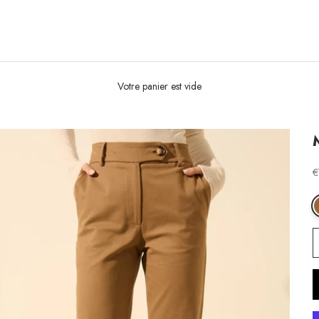
Votre panier est vide
P
€
M