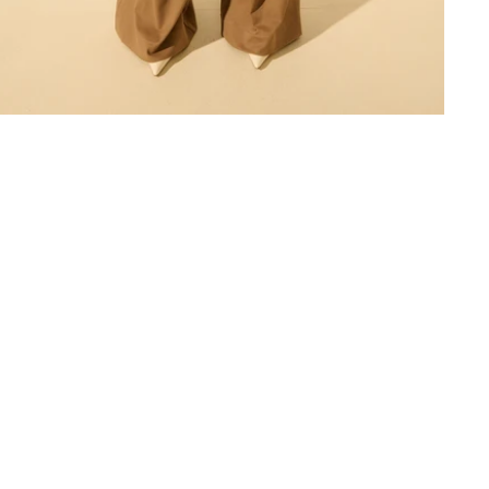
10% de réduction
sur votre première commande
crivez-vous à la newsletter et recevez en avant-première nos nouveau
offres et promotions.
JE PROFITE DES -10%
NON MERCI
En vous inscrivant, vous acceptez de recevoir nos offres marketing par e-mail.