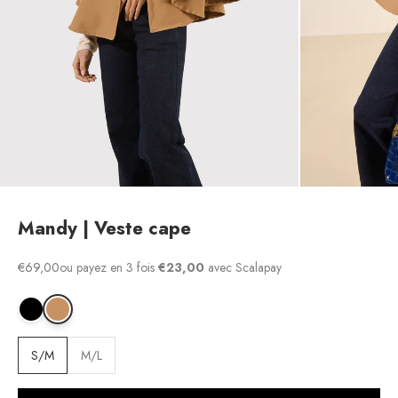
Mandy | Veste cape
Prix de vente
€69,00
ou payez en 3 fois
€23,00
avec Scalapay
Mandy | Veste cape
Mandy | Veste cape
S/M
M/L