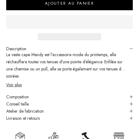
AJOUTER AU PANIER
Description
La veste cape Mandy est l'accessoire mode du printemps, elle
réchauffera toutes vos tenues d'une pointe d'élégance. Enfilée sur
une chemise ou un pull, elle se porte également sur vos tenues de
soirées.
Voir plus
Produit exclu web
Composition
Conseil taille
Correspondance des tailles :
Atelier de fabrication
S/M : 36 - 38
Livraison et retours
M/L : 40 - 42
Veste cape